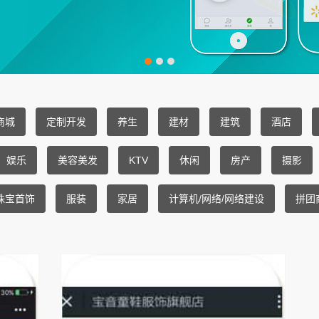
商城
定制开发
养生
建材
建筑
酒店
娱乐
美容美发
KTV
休闲
房产
摄影
珠宝首饰
服装
家居
计算机/网络/网络建设
拼团